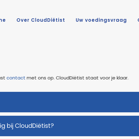
me
Over CloudDiëtist
Uw voedingsvraag
ust
contact
met ons op. CloudDiëtist staat voor je klaar.
g bij CloudDiëtist?