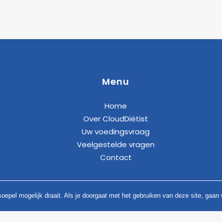
Menu
Home
Over CloudDiëtist
Uw voedingsvraag
Veelgestelde vragen
Contact
epel mogelijk draait. Als je doorgaat met het gebruiken van deze site, gaan 
Copyright
2026 CloudDiëtist |
Privacyverklaring applicatie
gebruiken in jouw regio?
Neem dan contact met ons op
en spoor 