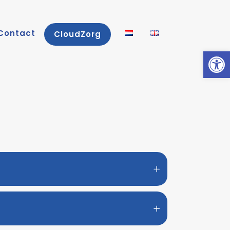
Contact
CloudZorg
Toolb