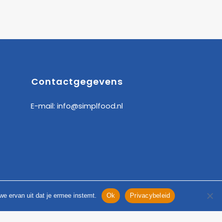
Contactgegevens
E-mail:
info@simplfood.nl
we ervan uit dat je ermee instemt.
Ok
Privacybeleid
anderen aan dit ook te doen.